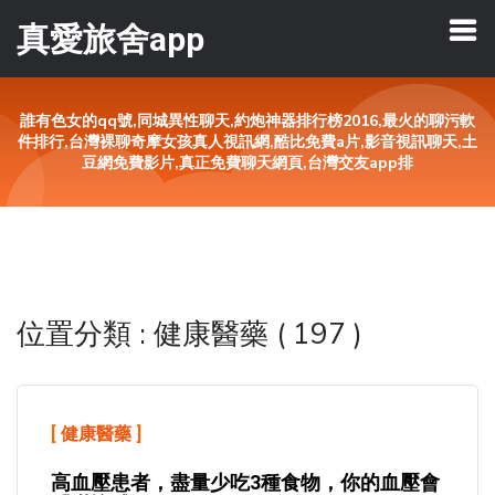
真愛旅舍app
誰有色女的qq號,同城異性聊天,約炮神器排行榜2016,最火的聊污軟
件排行,台灣裸聊奇摩女孩真人視訊網,酷比免費a片,影音視訊聊天,土
豆網免費影片,真正免費聊天網頁,台灣交友app排
位置分類 : 健康醫藥 ( 197 )
[
健康醫藥
]
高血壓患者，盡量少吃3種食物，你的血壓會