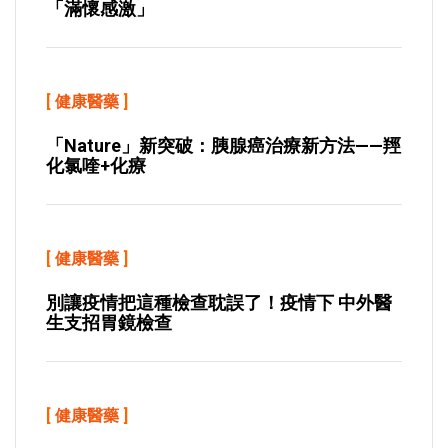
「滿懷感激」
[
健康醫藥
]
「Nature」新突破：胰腺癌治療新方法——羥
化氯喹+化療
[
健康醫藥
]
別讓疫情把這種檢查耽誤了！疫情下 中外醫
生支招胃鏡檢查
[
健康醫藥
]