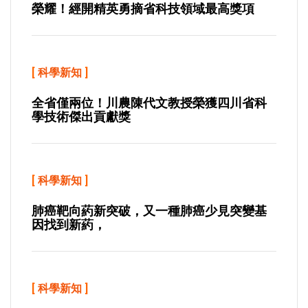
榮耀！經開精英勇摘省科技領域最高獎項
[
科學新知
]
全省僅兩位！川農陳代文教授榮獲四川省科
學技術傑出貢獻獎
[
科學新知
]
肺癌靶向葯新突破，又一種肺癌少見突變基
因找到新葯，
[
科學新知
]