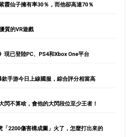
紫霞仙子擁有率30％，而他卻高達70％
一優質的VR遊戲
已登陸PC、PS4和Xbox One平台
爆款手游今日上線國服，綜合評分相當高
大閃不算啥，會他的大閃段位至少王者！
，小虎「2200傷害構成圖」火了，怎麼打出來的