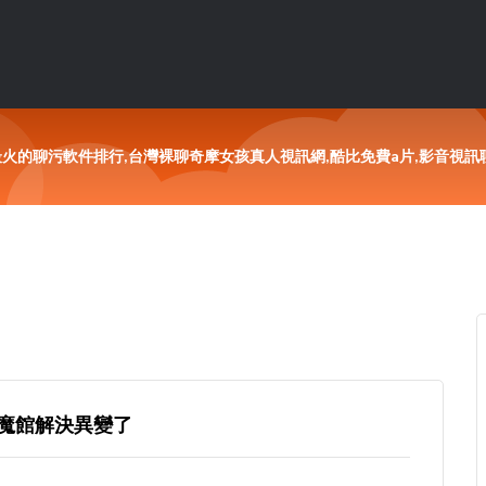
,最火的聊污軟件排行,台灣裸聊奇摩女孩真人視訊網,酷比免費a片,影音視訊
魔館解決異變了