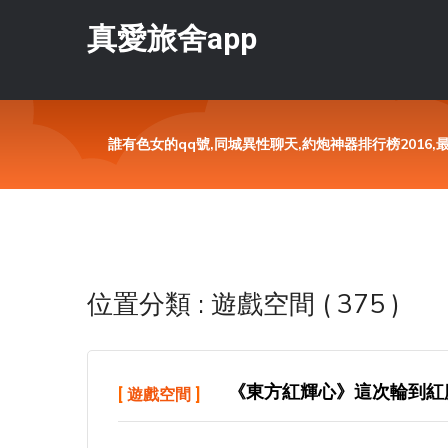
真愛旅舍app
誰有色女的qq號,同城異性聊天,約炮神器排行榜2016
位置分類 : 遊戲空間 ( 375 )
《東方紅輝心》這次輪到紅
[
遊戲空間
]