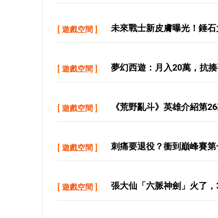
未來戰士新皮膚曝光！錘石
[
遊戲空間
]
夢幻西遊：月入20萬，抗
[
遊戲空間
]
《荒野亂斗》英雄介紹第2
[
遊戲空間
]
刺痛要退役？衝到巔峰賽第
[
遊戲空間
]
張大仙「六脈神劍」火了，
[
遊戲空間
]