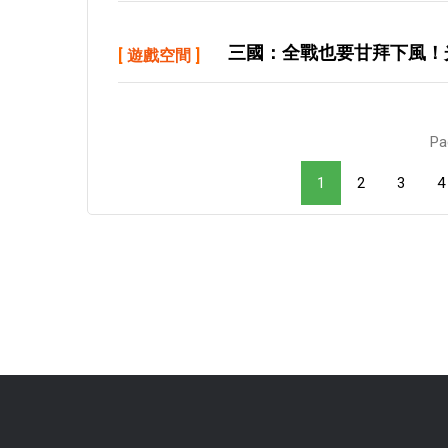
三國：全戰也要甘拜下風！
[
遊戲空間
]
Pa
1
2
3
4