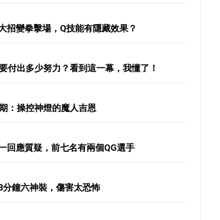
大招變拳擊場，Q技能有隱藏效果？
揍要付出多少努力？看到這一幕，我懂了！
6期：操控神燈的魔人吉恩
一回應質疑，前七名有兩個QG選手
3分鐘六神裝，傷害太恐怖