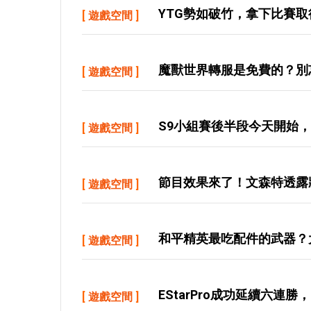
YTG勢如破竹，拿下比賽
[
遊戲空間
]
魔獸世界轉服是免費的？別
[
遊戲空間
]
S9小組賽後半段今天開始，
[
遊戲空間
]
節目效果來了！文森特透露
[
遊戲空間
]
和平精英最吃配件的武器？大
[
遊戲空間
]
EStarPro成功延續六連
[
遊戲空間
]