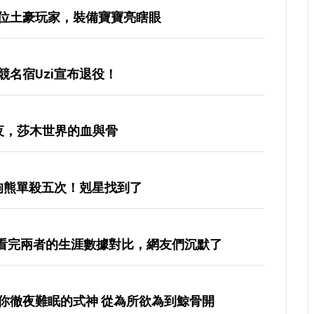
位土豪玩家，裝備寶寶亮瞎眼
名宿Uzi宣布退役！
夜，莎木世界的血與骨
被狗熊單殺五次！剋星找到了
？看完兩者的生涯數據對比，網友們沉默了
你徹夜難眠的式神 從為所欲為到鯨骨開