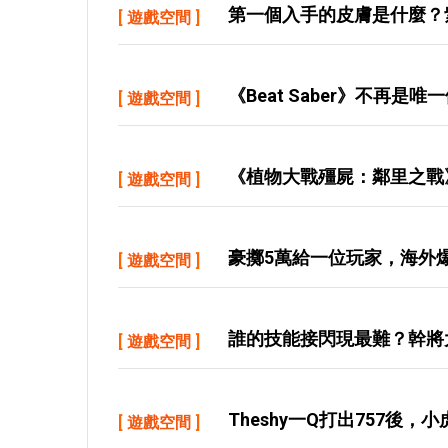
第一個入手的皮膚是什麼？
[
遊戲空間
]
《Beat Saber》不再是唯
[
遊戲空間
]
《植物大戰殭屍：鄰里之戰》現
[
遊戲空間
]
豪擲5萬給一位玩家，海外
[
遊戲空間
]
誰的技能接閃現最難？幹將
[
遊戲空間
]
Theshy一Q打出757後
[
遊戲空間
]